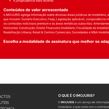
A jurisprudência mais recente.
Conteúdos de valor acrescentado
o IMOJURIS agrega informação sobre diversas áreas jurídicas do imobiliário,
que incluem: Sumário Executivo; Faqs; Legislação aplicável; Jurisprudência m
os conteúdos noticiosos premium e às áreas temáticas subscritas: Arrendam
Horizontal; Construção; Direito Financeiro Imobiliário; Fiscalidade do Imobiliá
Reabilitação Urbana; Retail & Centros Comerciais; Sociedades e M&A Imobiliár
Escolha a modalidade de assinatura que melhor se ada
O QUE É O IMOJURIS?
ACTOS
ÚTEIS
O
IMOJURIS
é um serviço de informação 
Imobiliária, e que conta com o contribu
 TÉCNICA