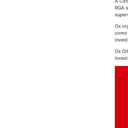
A Cir
RGA s
super
Os or
como 
inves
Os OI
invest