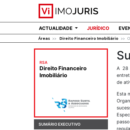
ACTUALIDADE
JURÍDICO
EVE
Áreas
Direito Financeiro Imobiliário
O
Su
RSA
Direito Financeiro
A 28 
Imobiliário
entre
de ati
Esta 
Organ
suces
Espec
passo
SUMÁRIO EXECUTIVO
regul