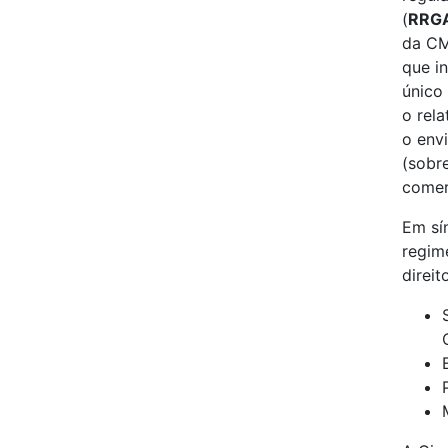
(
RRG
da CM
que i
único
o rel
o env
(sobr
comer
Em sí
regim
direi