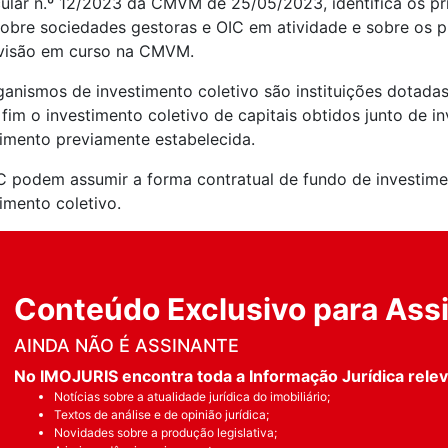
cular n.º 12/2023 da CMVM de 25/05/2023, identifica os pr
obre sociedades gestoras e OIC em atividade e sobre os p
visão em curso na CMVM.
ganismos de investimento coletivo são instituições dotadas
fim o investimento coletivo de capitais obtidos junto de i
timento previamente estabelecida.
C podem assumir a forma contratual de fundo de investime
imento coletivo.
Conteúdo Exclusivo para Ass
AINDA NÃO É ASSINANTE
No IMOJURIS encontra toda a Informação Jurídica releva
Notícias sobre a atualidade jurídica do imobiliário;
Textos de análise e de opinião jurídica;
Novidades sobre a produção legislativa;