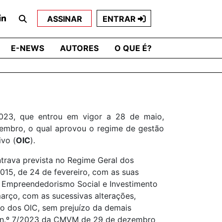
ASSINAR
ENTRAR
E-NEWS
AUTORES
O QUE É?
2023, que entrou em vigor a 28 de maio,
vembro, o qual aprovou o regime de gestão
ivo (
OIC
).
ntrava prevista no Regime Geral dos
015, de 24 de fevereiro, com as suas
o, Empreendedorismo Social e Investimento
arço, com as sucessivas alterações,
io dos OIC, sem prejuízo da demais
 n.º 7/2023 da CMVM de 29 de dezembro