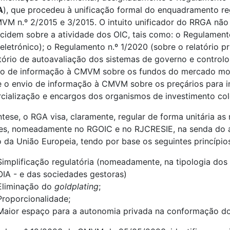
A
), que procedeu à unificação formal do enquadramento re
VM n.º 2/2015 e 3/2015. O intuito unificador do RRGA não
ncidem sobre a atividade dos OIC, tais como: o Regulamen
 eletrónico); o Regulamento n.º 1/2020 (sobre o relatório p
atório de autoavaliação dos sistemas de governo e controlo
io de informação à CMVM sobre os fundos do mercado mon
e o envio de informação à CMVM sobre os preçários para in
cialização e encargos dos organismos de investimento co
ntese, o RGA visa, claramente, regular de forma unitária a
es, nomeadamente no RGOIC e no RJCRESIE, na senda do a
to da União Europeia, tendo por base os seguintes princípio
Simplificação regulatória (nomeadamente, na tipologia dos
OIA - e das sociedades gestoras)
Eliminação do
goldplating
;
Proporcionalidade;
Maior espaço para a autonomia privada na conformação do