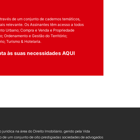
 através de um conjunto de cadernos temáticos,
ais relevante. Os Assinantes têm acesso a todos
ento Urbano; Compra e Venda e Propriedade
rio; Ordenamento e Gestão do Território;
io; Turismo & Hotelaria.
pta às suas necessidades
AQUI
jurídica na área do Direito Imobiliário, gerido pela Vida
to de um conjunto de oito prestigiadas sociedades de advogados