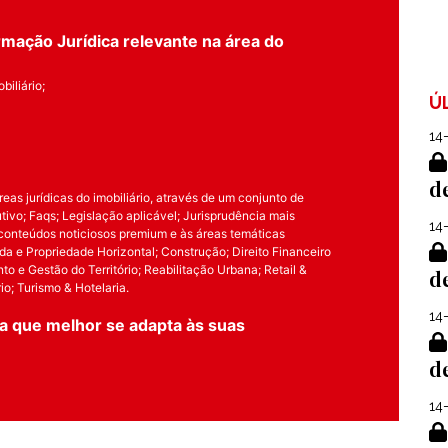
mação Jurídica relevante na área do
biliário;
Ú
14
d
as jurídicas do imobiliário, através de um conjunto de
ivo; Faqs; Legislação aplicável; Jurisprudência mais
14
 conteúdos noticiosos premium e às áreas temáticas
a e Propriedade Horizontal; Construção; Direito Financeiro
nto e Gestão do Território; Reabilitação Urbana; Retail &
d
o; Turismo & Hotelaria.
14
a que melhor se adapta às suas
d
14