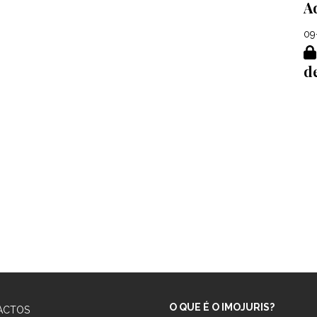
A
09
d
O QUE É O IMOJURIS?
ACTOS