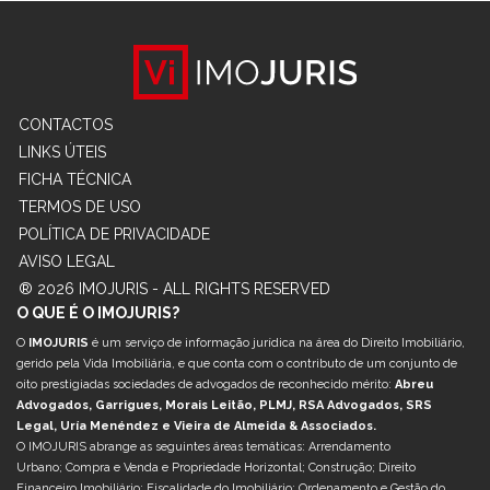
CONTACTOS
LINKS ÚTEIS
FICHA TÉCNICA
TERMOS DE USO
POLÍTICA DE PRIVACIDADE
AVISO LEGAL
® 2026 IMOJURIS - ALL RIGHTS RESERVED
O QUE É O IMOJURIS?
O
IMOJURIS
é um serviço de informação jurídica na área do Direito Imobiliário,
gerido pela Vida Imobiliária, e que conta com o contributo de um conjunto de
oito prestigiadas sociedades de advogados de reconhecido mérito:
Abreu
Advogados, Garrigues, Morais Leitão, PLMJ, RSA Advogados, SRS
Legal, Uría Menéndez e Vieira de Almeida & Associados.
O IMOJURIS abrange as seguintes áreas temáticas: Arrendamento
Urbano; Compra e Venda e Propriedade Horizontal; Construção; Direito
Financeiro Imobiliário; Fiscalidade do Imobiliário; Ordenamento e Gestão do