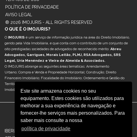
POLÍTICA DE PRIVACIDADE
AVISO LEGAL
® 2026 IMOJURIS - ALL RIGHTS RESERVED
O QUE É O IMOJURIS?
O
IMOJURIS
é um serviço de informação jurídica na área do Direito Imobiliário,
gerido pela Vida Imobiliária, e que conta com o contributo de um conjunto de
oito prestigiadas sociedades de advogados de reconhecido mérito:
Abreu
Advogados, Garrigues, Morais Leitão, PLMJ, RSA Advogados, SRS
Legal, Uría Menéndez e Vieira de Almeida & Associados.
O IMOJURIS abrange as seguintes áreas temáticas: Arrendamento
Urbano; Compra e Venda e Propriedade Horizontal; Construção; Direito
Financeiro Imobiliário; Fiscalidade do Imobiliário; Ordenamento e Gestão do
Território; Reabilitação Urbana; Retail & Centros Comerciais; Sociedades e M&A
Imobiliário; e Turismo & Hotelaria.
Este site armazena cookies no seu
equipamento. Estes cookies são utilizados para
melhorar a sua experiência de navegação e
fornecer-lhe serviços mais personalizados. Para
saber mais consulte a nossa
política de privacidade
|
|
IBERIAN.PROPERTY
OBSERVATORIO INMOBILIARIO
REVISTA