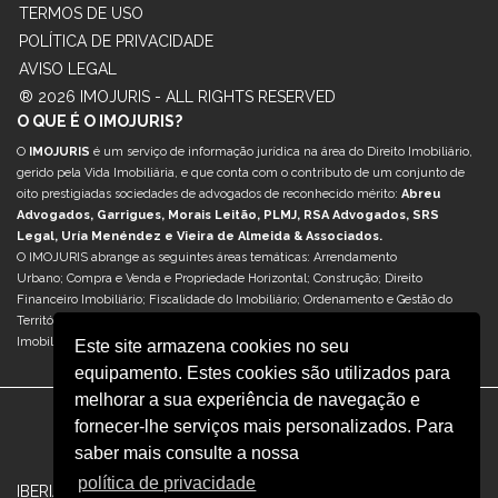
TERMOS DE USO
POLÍTICA DE PRIVACIDADE
AVISO LEGAL
® 2026 IMOJURIS - ALL RIGHTS RESERVED
O QUE É O IMOJURIS?
O
IMOJURIS
é um serviço de informação jurídica na área do Direito Imobiliário,
gerido pela Vida Imobiliária, e que conta com o contributo de um conjunto de
oito prestigiadas sociedades de advogados de reconhecido mérito:
Abreu
Advogados, Garrigues, Morais Leitão, PLMJ, RSA Advogados, SRS
Legal, Uría Menéndez e Vieira de Almeida & Associados.
O IMOJURIS abrange as seguintes áreas temáticas: Arrendamento
Urbano; Compra e Venda e Propriedade Horizontal; Construção; Direito
Financeiro Imobiliário; Fiscalidade do Imobiliário; Ordenamento e Gestão do
Território; Reabilitação Urbana; Retail & Centros Comerciais; Sociedades e M&A
Imobiliário; e Turismo & Hotelaria.
Este site armazena cookies no seu
equipamento. Estes cookies são utilizados para
melhorar a sua experiência de navegação e
fornecer-lhe serviços mais personalizados. Para
saber mais consulte a nossa
política de privacidade
|
|
IBERIAN.PROPERTY
OBSERVATORIO INMOBILIARIO
REVISTA