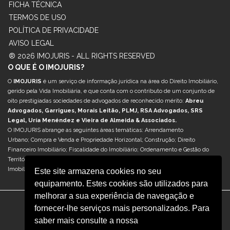
FICHA TÉCNICA
TERMOS DE USO
POLÍTICA DE PRIVACIDADE
AVISO LEGAL
® 2026 IMOJURIS - ALL RIGHTS RESERVED
O QUE É O IMOJURIS?
O
IMOJURIS
é um serviço de informação jurídica na área do Direito Imobiliário,
gerido pela Vida Imobiliária, e que conta com o contributo de um conjunto de
oito prestigiadas sociedades de advogados de reconhecido mérito:
Abreu
Advogados, Garrigues, Morais Leitão, PLMJ, RSA Advogados, SRS
Legal, Uría Menéndez e Vieira de Almeida & Associados.
O IMOJURIS abrange as seguintes áreas temáticas: Arrendamento
Urbano; Compra e Venda e Propriedade Horizontal; Construção; Direito
Financeiro Imobiliário; Fiscalidade do Imobiliário; Ordenamento e Gestão do
Território; Reabilitação Urbana; Retail & Centros Comerciais; Sociedades e M&A
Imobiliário; e Turismo & Hotelaria.
Este site armazena cookies no seu
equipamento. Estes cookies são utilizados para
melhorar a sua experiência de navegação e
fornecer-lhe serviços mais personalizados. Para
saber mais consulte a nossa