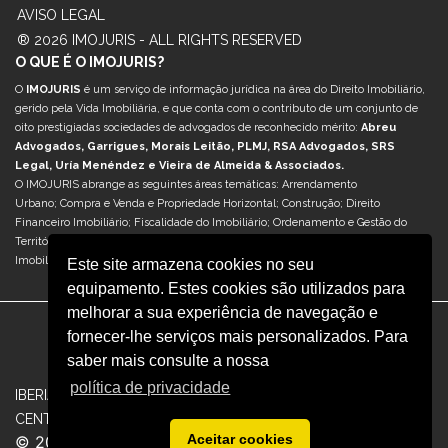
AVISO LEGAL
® 2026 IMOJURIS - ALL RIGHTS RESERVED
O QUE É O IMOJURIS?
O
IMOJURIS
é um serviço de informação jurídica na área do Direito Imobiliário,
gerido pela Vida Imobiliária, e que conta com o contributo de um conjunto de
oito prestigiadas sociedades de advogados de reconhecido mérito:
Abreu
Advogados, Garrigues, Morais Leitão, PLMJ, RSA Advogados, SRS
Legal, Uría Menéndez e Vieira de Almeida & Associados.
O IMOJURIS abrange as seguintes áreas temáticas: Arrendamento
Urbano; Compra e Venda e Propriedade Horizontal; Construção; Direito
Financeiro Imobiliário; Fiscalidade do Imobiliário; Ordenamento e Gestão do
Território; Reabilitação Urbana; Retail & Centros Comerciais; Sociedades e M&A
Imobiliário; e Turismo & Hotelaria.
Este site armazena cookies no seu
equipamento. Estes cookies são utilizados para
melhorar a sua experiência de navegação e
fornecer-lhe serviços mais personalizados. Para
saber mais consulte a nossa
política de privacidade
|
|
IBERIAN.PROPERTY
OBSERVATORIO INMOBILIARIO
REVISTA
|
CENTROS COMERCIALES
VIDA IMOBILIÁRIA
Aceitar cookies
© 2026 Iberinmo grupo