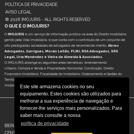
POLÍTICA DE PRIVACIDADE
AVISO LEGAL
® 2026 IMOJURIS - ALL RIGHTS RESERVED
O QUE É O IMOJURIS?
O
IMOJURIS
é um serviço de informação jurídica na área do Direito Imobiliário,
gerido pela Vida Imobiliária, e que conta com o contributo de um conjunto de
oito prestigiadas sociedades de advogados de reconhecido mérito:
Abreu
Advogados, Garrigues, Morais Leitão, PLMJ, RSA Advogados, SRS
Legal, Uría Menéndez e Vieira de Almeida & Associados.
O IMOJURIS abrange as seguintes áreas temáticas: Arrendamento
Urbano; Compra e Venda e Propriedade Horizontal; Construção; Direito
Financeiro Imobiliário; Fiscalidade do Imobiliário; Ordenamento e Gestão do
Território; Reabilitação Urbana; Retail & Centros Comerciais; Sociedades e M&A
Imobiliário; e Turismo & Hotelaria.
Este site armazena cookies no seu
equipamento. Estes cookies são utilizados para
melhorar a sua experiência de navegação e
fornecer-lhe serviços mais personalizados. Para
saber mais consulte a nossa
política de privacidade
|
|
IBERIAN.PROPERTY
OBSERVATORIO INMOBILIARIO
REVISTA
|
CENTROS COMERCIALES
VIDA IMOBILIÁRIA