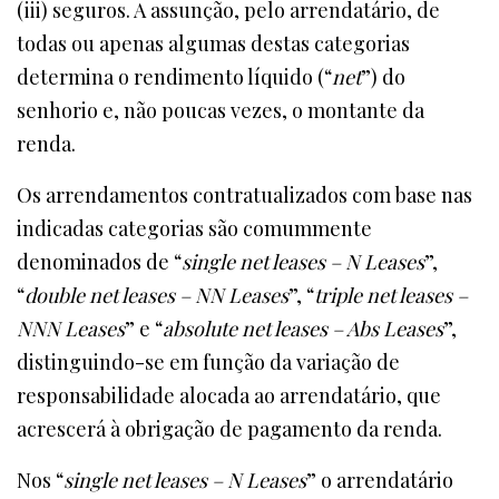
(iii) seguros. A assunção, pelo arrendatário, de
todas ou apenas algumas destas categorias
determina o rendimento líquido (“
net
”) do
senhorio e, não poucas vezes, o montante da
renda.
Os arrendamentos contratualizados com base nas
indicadas categorias são comummente
denominados de “
single net leases – N Leases
”,
“
double net leases – NN Leases
”, “
triple net leases –
NNN Leases
” e “
absolute net leases – Abs Leases
”,
distinguindo-se em função da variação de
responsabilidade alocada ao arrendatário, que
acrescerá à obrigação de pagamento da renda.
Nos “
single net leases – N Leases
” o arrendatário