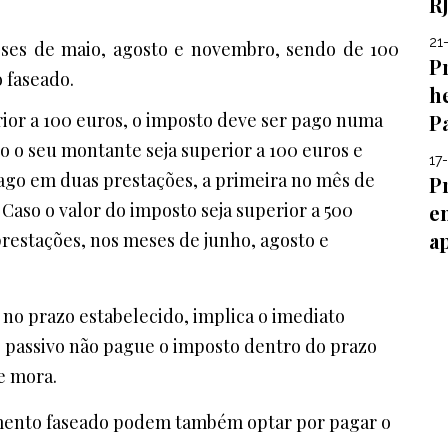
R
21
eses de maio, agosto e novembro, sendo de 100
P
 faseado.
h
ferior a 100 euros, o imposto deve ser pago numa
P
 o seu montante seja superior a 100 euros e
17
 pago em duas prestações, a primeira no mês de
Pr
aso o valor do imposto seja superior a 500
e
a
restações, nos meses de junho, agosto e
no prazo estabelecido, implica o imediato
o passivo não pague o imposto dentro do prazo
e mora.
mento faseado podem também optar por pagar o