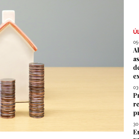
Ú
05
A
a
de
e
03
P
r
p
30
E