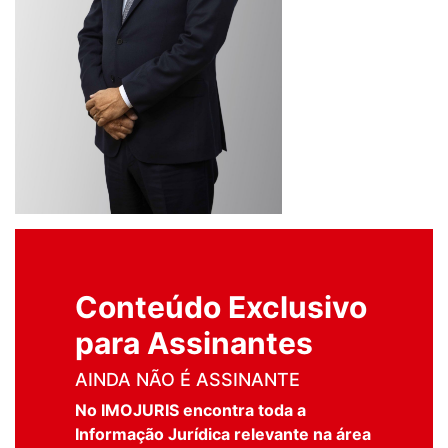
Conteúdo Exclusivo
para Assinantes
AINDA NÃO É ASSINANTE
No IMOJURIS encontra toda a
Informação Jurídica relevante na área