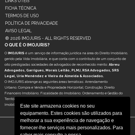
LINKS ÚTEIS
FICHA TÉCNICA
TERMOS DE USO
POLÍTICA DE PRIVACIDADE
AVISO LEGAL
® 2026 IMOJURIS - ALL RIGHTS RESERVED
O QUE É O IMOJURIS?
O
IMOJURIS
é um serviço de informação jurídica na área do Direito Imobiliário,
gerido pela Vida Imobiliária, e que conta com o contributo de um conjunto de
oito prestigiadas sociedades de advogados de reconhecido mérito:
Abreu
Advogados, Garrigues, Morais Leitão, PLMJ, RSA Advogados, SRS
Legal, Uría Menéndez e Vieira de Almeida & Associados.
O IMOJURIS abrange as seguintes áreas temáticas: Arrendamento
Urbano; Compra e Venda e Propriedade Horizontal; Construção; Direito
Financeiro Imobiliário; Fiscalidade do Imobiliário; Ordenamento e Gestão do
Território; Reabilitação Urbana; Retail & Centros Comerciais; Sociedades e M&A
Imobiliário; e Turismo & Hotelaria.
Este site armazena cookies no seu
equipamento. Estes cookies são utilizados para
melhorar a sua experiência de navegação e
fornecer-lhe serviços mais personalizados. Para
saber mais consulte a nossa