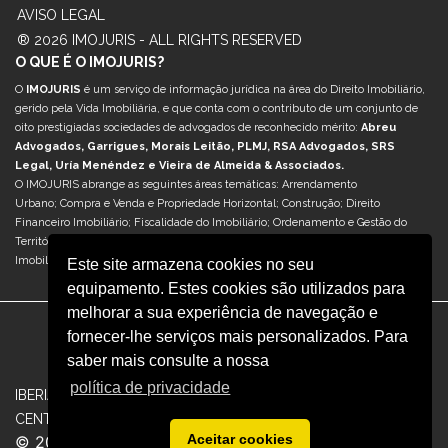
AVISO LEGAL
® 2026 IMOJURIS - ALL RIGHTS RESERVED
O QUE É O IMOJURIS?
O
IMOJURIS
é um serviço de informação jurídica na área do Direito Imobiliário,
gerido pela Vida Imobiliária, e que conta com o contributo de um conjunto de
oito prestigiadas sociedades de advogados de reconhecido mérito:
Abreu
Advogados, Garrigues, Morais Leitão, PLMJ, RSA Advogados, SRS
Legal, Uría Menéndez e Vieira de Almeida & Associados.
O IMOJURIS abrange as seguintes áreas temáticas: Arrendamento
Urbano; Compra e Venda e Propriedade Horizontal; Construção; Direito
Financeiro Imobiliário; Fiscalidade do Imobiliário; Ordenamento e Gestão do
Território; Reabilitação Urbana; Retail & Centros Comerciais; Sociedades e M&A
Imobiliário; e Turismo & Hotelaria.
Este site armazena cookies no seu
equipamento. Estes cookies são utilizados para
melhorar a sua experiência de navegação e
fornecer-lhe serviços mais personalizados. Para
saber mais consulte a nossa
política de privacidade
|
|
IBERIAN.PROPERTY
OBSERVATORIO INMOBILIARIO
REVISTA
|
CENTROS COMERCIALES
VIDA IMOBILIÁRIA
Aceitar cookies
© 2026 Iberinmo grupo